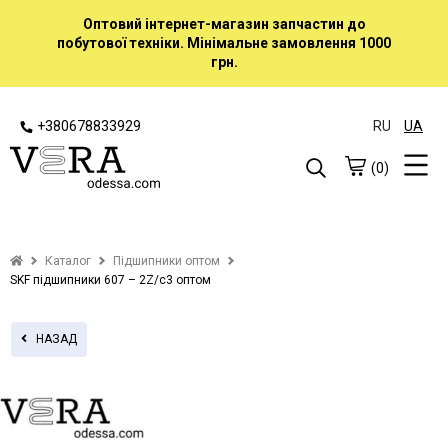
Оптовий інтернет-магазин запчастин до
побутової техніки. Мінімальне замовлення 1000
грн.
+380678833929
RU
UA
(0)
Каталог
Підшипники оптом
SKF підшипники 607 – 2Z/с3 оптом
НАЗАД