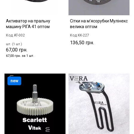
Активатор на пральну
Сітки на м'ясорубки Mулінекс
машину РІГА 41 оптом
велика оптом
Код AT-002
Код KK-227
136,50 грн.
шт. (1 шт.)
67,00 грн.
67,00 грн. за 1 шт.
new