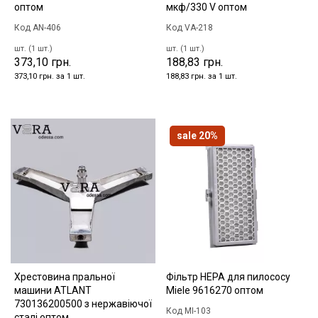
оптом
мкф/330 V оптом
Код AN-406
Код VA-218
шт. (1 шт.)
шт. (1 шт.)
373,10 грн.
188,83 грн.
373,10 грн. за 1 шт.
188,83 грн. за 1 шт.
sale 20%
Хрестовина пральної
Фільтр HEPA для пилососу
машини ATLANT
Miele 9616270 оптом
730136200500 з нержавіючої
Код MI-103
сталі оптом