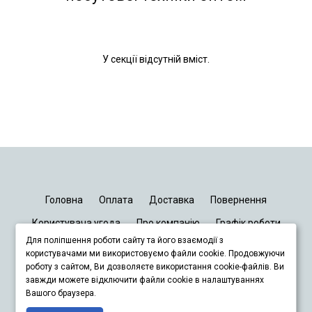
У секції відсутній вміст.
Головна
Оплата
Доставка
Повернення
Користувача угода
Про компанію
Графік роботи
Для поліпшення роботи сайту та його взаємодії з
Київ
Дніпро
Запоріжжя
Львів
користувачами ми використовуємо файли cookie. Продовжуючи
роботу з сайтом, Ви дозволяєте використання cookie-файлів. Ви
завжди можете відключити файли cookie в налаштуваннях
+380678833929
Вашого браузера.