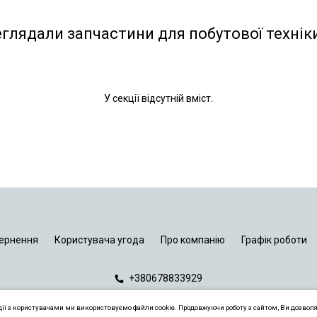
еглядали запчастини для побутової технік
У секції відсутній вміст.
ернення
Користувача угода
Про компанію
Графік роботи
+380678833929
дії з користувачами ми використовуємо файли cookie. Продовжуючи роботу з сайтом, Ви дозвол