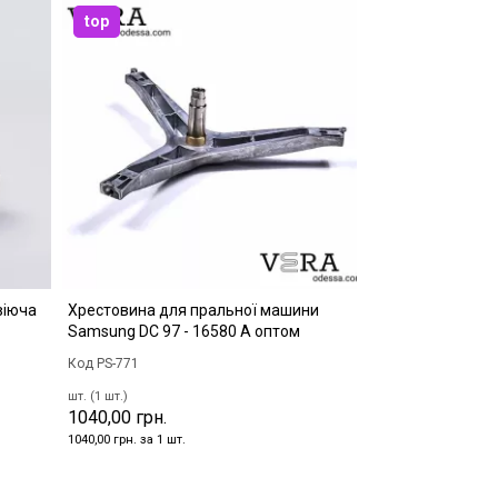
top
віюча
Хрестовина для пральної машини
Samsung DC 97 - 16580 А оптом
Код PS-771
шт. (1 шт.)
1040,00 грн.
1040,00 грн. за 1 шт.