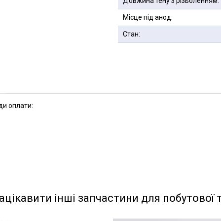
Довжина тену з різьбленням:
Місце під анод:
Стан:
ди оплати:
ацікавити інші запчастини для побутової 