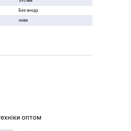
395 мм
Без аноду
нове
техніки оптом