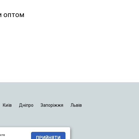
и оптом
Київ
Дніпро
Запоріжжя
Львів
яєте
ПРИЙНЯТИ