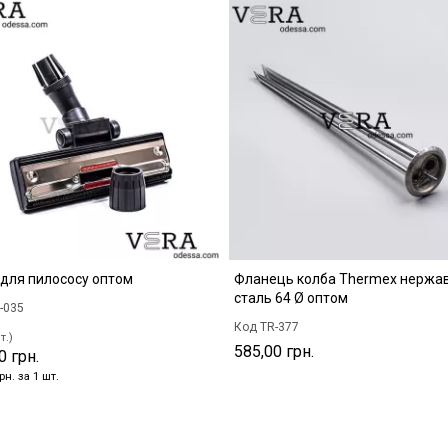
 для пилососу оптом
Фланець колба Thermex нержа
сталь 64 Ø оптом
-035
Код TR-377
т.)
585,00 грн.
0 грн.
рн. за 1 шт.