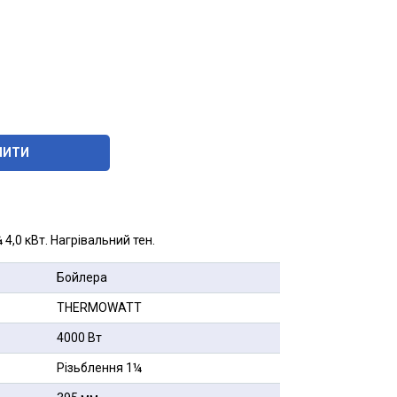
ПИТИ
4,0 кВт. Нагрівальний тен.
Бойлера
THERMOWATT
4000 Вт
Різьблення 1¼