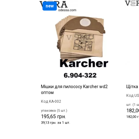
new
Мішки для пилососу Karcher wd2
Щітка
оптом
Код US
Код KA-002
шт. (1 ш
182,0
упаковка (5 шт.)
195,65 грн.
182,00 г
39,13 грн. за 1 шт.