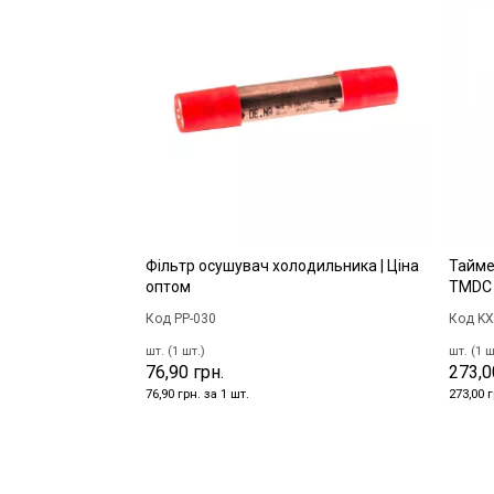
Фільтр осушувач холодильника | Ціна
Тайме
оптом
TMDС 
Код PP-030
Код KX
шт. (1 шт.)
шт. (1 ш
76,90 грн.
273,0
76,90 грн. за 1 шт.
273,00 г