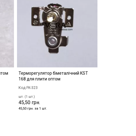
птом
Терморегулятор біметалічний KST
168 для плити оптом
Код FK-323
шт. (1 шт.)
45,50 грн.
45,50 грн. за 1 шт.