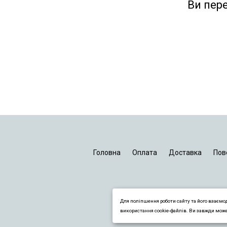
Ви пер
Головна
Оплата
Доставка
Пов
Для поліпшення роботи сайту та його взаємо
використання cookie-файлів. Ви завжди мож