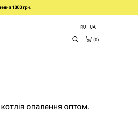
ення 1000 грн.
RU
UA
(0)
 котлів опалення оптом.