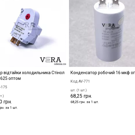
р відтайки холодильника Стінол
Конденсатор робочий 16 мкф о
625 оптом
Код AV-771
-175
шт. (1 шт.)
68,25 грн.
т.)
0 грн.
68,25 грн. за 1 шт.
рн. за 1 шт.