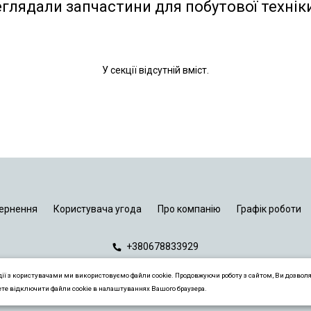
еглядали запчастини для побутової технік
У секції відсутній вміст.
ернення
Користувача угода
Про компанію
Графік роботи
+380678833929
дії з користувачами ми використовуємо файли cookie. Продовжуючи роботу з сайтом, Ви дозвол
ете відключити файли cookie в налаштуваннях Вашого браузера.