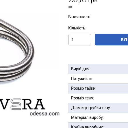
232,05 грн.
шт.
В наявності
Кількість
КУ
Виріб для:
Потужність:
Розмір гайки:
Розмір тену:
Діаметр трубки тену:
Матеріал виробу:
Країна виробник: