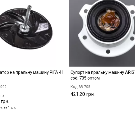
атор на пральну машину РІГА 41
Супорт на пральну машину ARI
cod. 705 оптом
-002
Код AB-705
421,20 грн.
т.)
 грн.
н. за 1 шт.