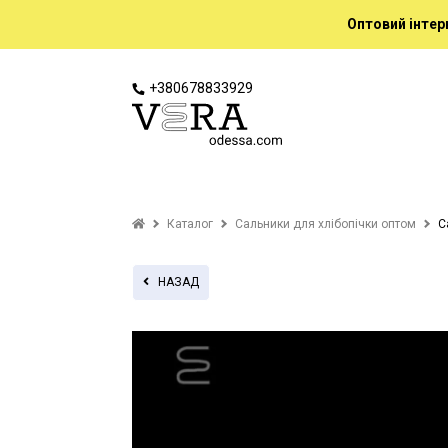
Оптовий інтер
+380678833929
Каталог
Сальники для хлібопічки оптом
С
НАЗАД