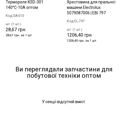
Термореле KSD-301
Хрестовина для пральної
140°С-10А оптом
машини Electrolux
5079087006 | EBI 797
Код SA-010
Код EL-797
шт. (1 шт.)
28,67 грн.
шт. (1 шт.)
1206,40 грн.
28,67 грн. за 1 шт.
1206,40 грн. за 1 шт.
Ви переглядали запчастини для
побутової техніки оптом
У секції відсутній вміст.