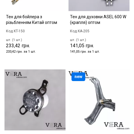
Тен для бойлера з
Тен для духовки ASEL 600 W
різьбленням Китай оптом
(крапля) оптом
Код KT-150
Код KA-205
шт. (1 шт.)
шт. (1 шт.)
233,42 грн.
141,05 грн.
233,42 грн. за 1 шт.
141,05 грн. за 1 шт.
new