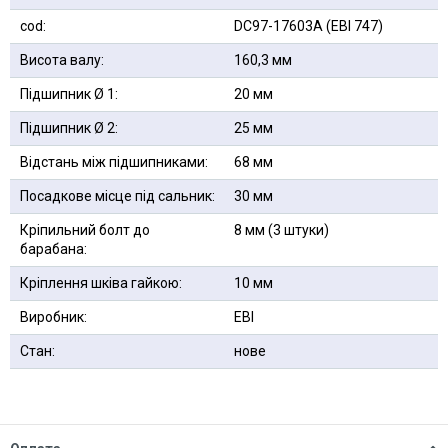
cod:
DC97-17603А (EBI 747)
Висота валу:
160,3 мм
Підшипник Ø 1:
20 мм
Підшипник Ø 2:
25 мм
Відстань між підшипниками:
68 мм
Посадкове місце під сальник:
30 мм
Кріпильний болт до
8 мм (3 штуки)
барабана:
Кріплення шківа гайкою:
10 мм
Виробник:
EBI
Стан:
нове