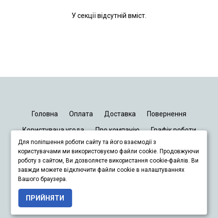
У секції відсутній вміст.
Головна
Оплата
Доставка
Повернення
Користувача угода
Про компанію
Графік роботи
Для поліпшення роботи сайту та його взаємодії з
Київ
Дніпро
Запоріжжя
Львів
користувачами ми використовуємо файли cookie. Продовжуючи
роботу з сайтом, Ви дозволяєте використання cookie-файлів. Ви
завжди можете відключити файли cookie в налаштуваннях
+380678833929
Вашого браузера.
ПРИЙНЯТИ