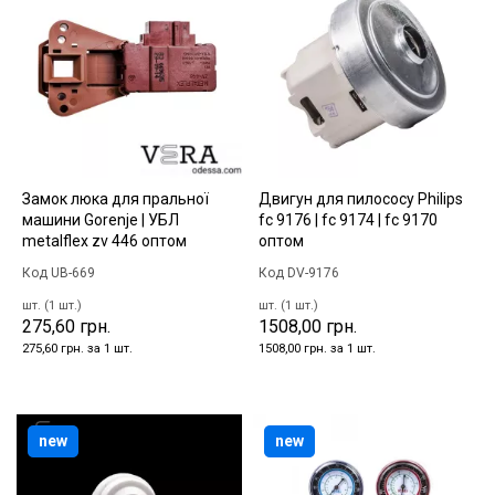
Замок люка для пральної
Двигун для пилососу Philips
машини Gorenje | УБЛ
fc 9176 | fc 9174 | fc 9170
metalflex zv 446 оптом
оптом
Код UB-669
Код DV-9176
шт. (1 шт.)
шт. (1 шт.)
275,60 грн.
1508,00 грн.
275,60 грн. за 1 шт.
1508,00 грн. за 1 шт.
new
new