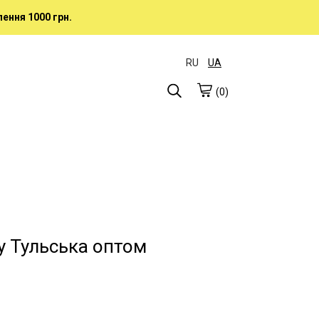
ення 1000 грн.
RU
UA
(0)
у Тульська оптом