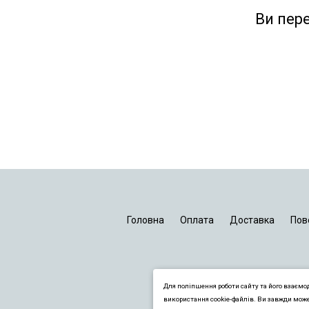
Ви пер
Головна
Оплата
Доставка
Пов
Для поліпшення роботи сайту та його взаємо
використання cookie-файлів. Ви завжди мож