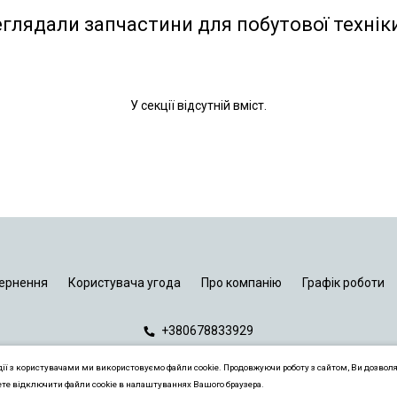
еглядали запчастини для побутової технік
У секції відсутній вміст.
ернення
Користувача угода
Про компанію
Графік роботи
+380678833929
дії з користувачами ми використовуємо файли cookie. Продовжуючи роботу з сайтом, Ви дозвол
ете відключити файли cookie в налаштуваннях Вашого браузера.