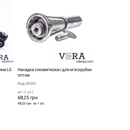
ини LG
Насадка соковитискач для м'ясорубки
оптом.
Код CK-001
шт. (1 шт.)
68,25 грн.
68,25 грн. за 1 шт.