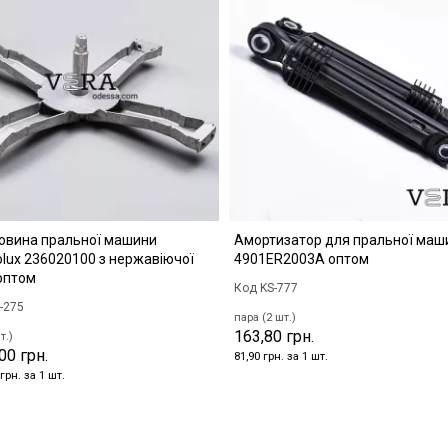
овина пральної машини
Амортизатор для пральної маш
rolux 236020100 з нержавіючої
4901ER2003A оптом
 оптом
Код KS-777
-275
пара (2 шт.)
163,80 грн.
т.)
00 грн.
81,90 грн. за 1 шт.
грн. за 1 шт.