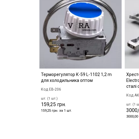
Терморегулятор К-59 L-1102 1,2 m
Хрест
для холодильника оптом
Elect
сталі
Код EB-206
Код AK
шт. (1 шт.)
159,25 грн.
шт. (1 ш
3000,
159,25 грн. за 1 шт.
3000,00 