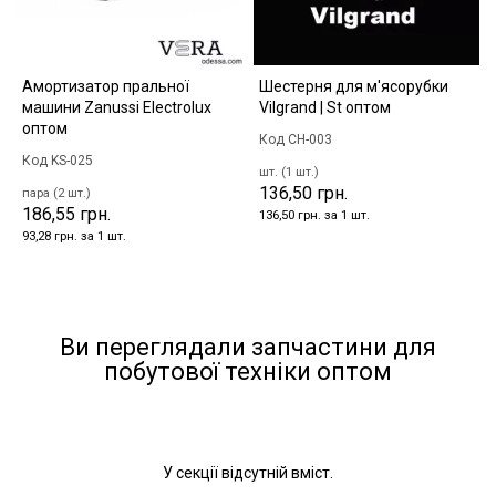
Амортизатор пральної
Шестерня для м'ясорубки
машини Zanussi Electrolux
Vilgrand | St оптом
оптом
Код CH-003
Код KS-025
шт. (1 шт.)
136,50 грн.
пара (2 шт.)
186,55 грн.
136,50 грн. за 1 шт.
93,28 грн. за 1 шт.
Ви переглядали запчастини для
побутової техніки оптом
У секції відсутній вміст.