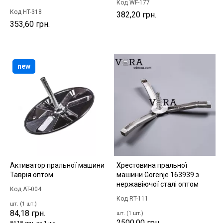
Код WF-177
Код HT-318
382,20 грн.
353,60 грн.
new
Активатор пральної машини
Хрестовина пральної
Таврія оптом.
машини Gorenje 163939 з
нержавіючої сталі оптом
Код AT-004
Код RT-111
шт. (1 шт.)
84,18 грн.
шт. (1 шт.)
2500,00 грн.