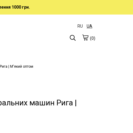
ення 1000 грн.
RU
UA
(0)
ига | М'який оптом
ральних машин Рига |