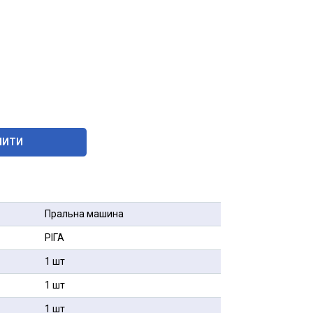
ПИТИ
Пральна машина
РІГА
1 шт
1 шт
1 шт