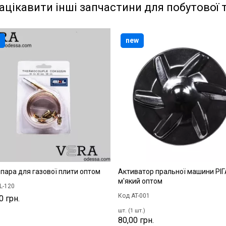
ацікавити інші запчастини для побутової 
new
пара для газової плити оптом
Активатор пральної машини РІГ
м'який оптом
L-120
Код AT-001
0 грн.
шт. (1 шт.)
80,00 грн.