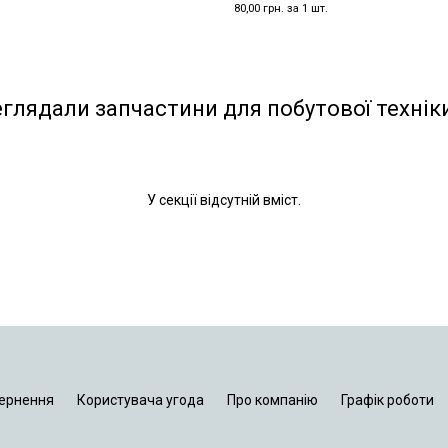
80,00 грн. за 1 шт.
еглядали запчастини для побутової технік
У секції відсутній вміст.
ернення
Користувача угода
Про компанію
Графік роботи