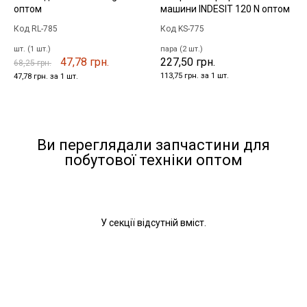
оптом
машини INDESIT 120 N оптом
Код RL-785
Код KS-775
шт. (1 шт.)
пара (2 шт.)
47,78 грн.
227,50 грн.
68,25 грн.
113,75 грн. за 1 шт.
47,78 грн. за 1 шт.
Ви переглядали запчастини для
побутової техніки оптом
У секції відсутній вміст.