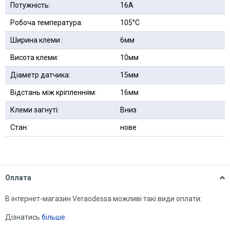
Потужність:
16А
Робоча температура:
105°C
Ширина клеми :
6мм
Висота клеми:
10мм
Діаметр датчика:
15мм
Відстань між кріпленням:
16мм
Клеми загнуті:
Вниз
Стан:
нове
Оплата
В інтернет-магазин Veraodessa можливі такі види оплати:
Дізнатись
більше.