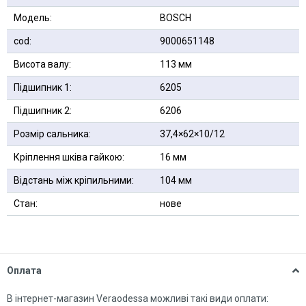
Модель:
BOSCH
сod:
9000651148
Висота валу:
113 мм
Підшипник 1:
6205
Підшипник 2:
6206
Розмір сальника:
37,4×62×10/12
Кріплення шківа гайкою:
16 мм
Відстань між кріпильними:
104 мм
Стан:
нове
Оплата
В інтернет-магазин Veraodessa можливі такі види оплати: