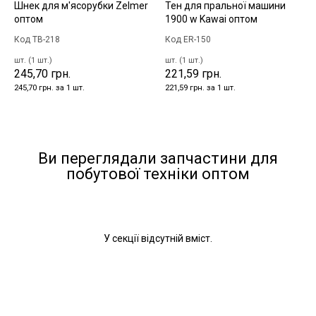
Шнек для м'ясорубки Zelmer
Тен для пральної машини
оптом
1900 w Kawai оптом
Код TB-218
Код ER-150
шт. (1 шт.)
шт. (1 шт.)
245,70 грн.
221,59 грн.
245,70 грн. за 1 шт.
221,59 грн. за 1 шт.
Ви переглядали запчастини для
побутової техніки оптом
У секції відсутній вміст.