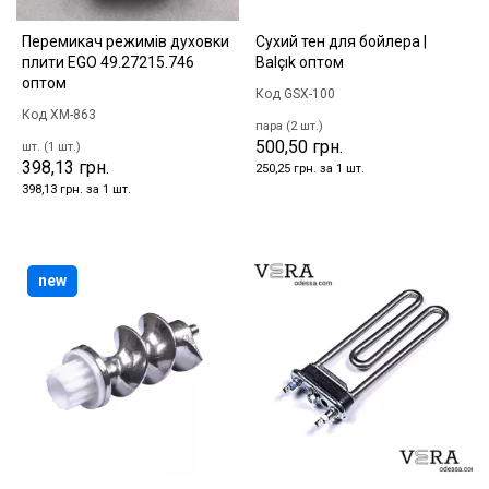
Перемикач режимів духовки
Сухий тен для бойлера |
плити EGO 49.27215.746
Balçık оптом
оптом
Код GSX-100
Код XM-863
пара (2 шт.)
500,50 грн.
шт. (1 шт.)
398,13 грн.
250,25 грн. за 1 шт.
398,13 грн. за 1 шт.
new