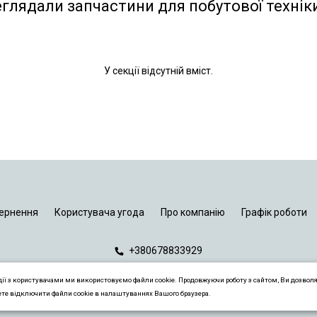
еглядали запчастини для побутової технік
У секції відсутній вміст.
ернення
Користувача угода
Про компанію
Графік роботи
+380678833929
дії з користувачами ми використовуємо файли cookie. Продовжуючи роботу з сайтом, Ви дозвол
ете відключити файли cookie в налаштуваннях Вашого браузера.