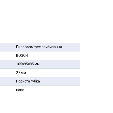
Пилососи/сухе прибирання
BOSCH
165×95×85 мм
27 мм
Пориста губка
нове