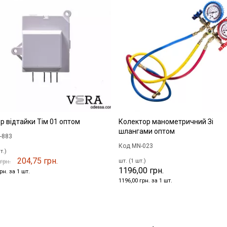
р відтайки Тім 01 оптом
Колектор манометричний Зі
шлангами оптом
-883
Код MN-023
т.)
204,75 грн.
шт. (1 шт.)
грн.
1196,00 грн.
рн. за 1 шт.
1196,00 грн. за 1 шт.