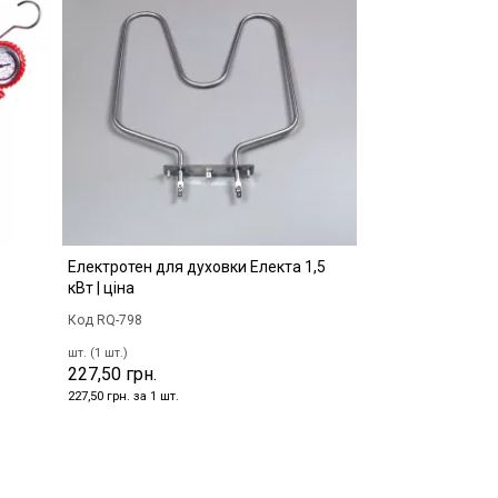
Електротен для духовки Електа 1,5
кВт | ціна
Код RQ-798
шт. (1 шт.)
227,50 грн.
227,50 грн. за 1 шт.