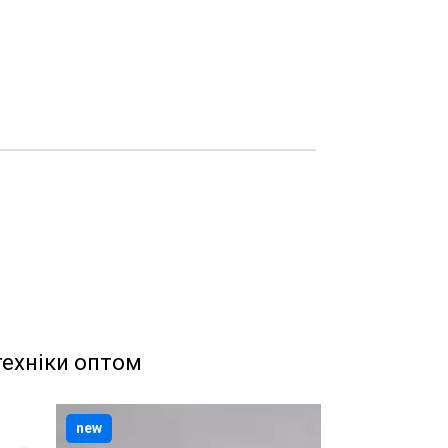
техніки оптом
new