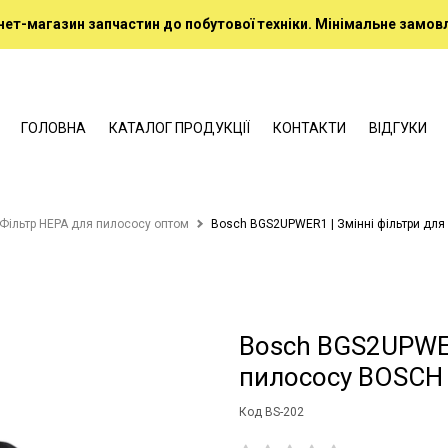
нет-магазин запчастин до побутової техніки. Мінімальне замовл
ГОЛОВНА
КАТАЛОГ ПРОДУКЦІЇ
КОНТАКТИ
ВІДГУКИ
Фільтр HEPA для пилососу оптом
Bosch BGS2UPWER1 | Змінні фільтри дл
Bosch BGS2UPWER
пилососу BOSCH
Код BS-202