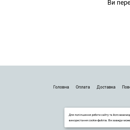
Ви пер
Головна
Оплата
Доставка
Пов
Для поліпшення роботи сайту та його взаємо
використання cookie-файлів. Ви завжди мож