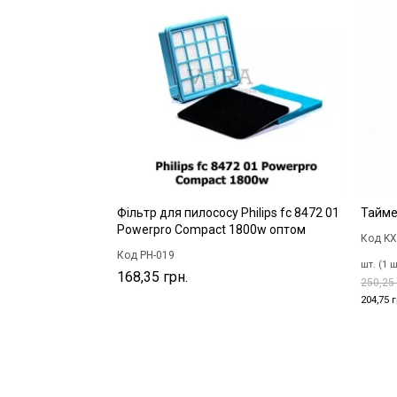
Фільтр для пилососу Philips fc 8472 01
Тайме
Powerpro Compact 1800w оптом
Код KX
Код PH-019
шт. (1 ш
168,35 грн.
250,25 
204,75 г