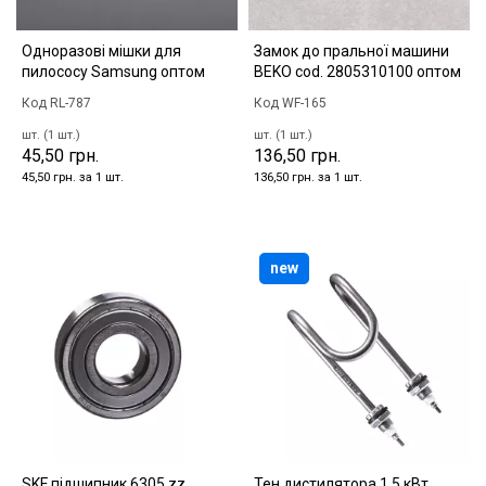
Одноразові мішки для
Замок до пральної машини
пилососу Samsung оптом
BEKO cod. 2805310100 оптом
Код RL-787
Код WF-165
шт. (1 шт.)
шт. (1 шт.)
45,50 грн.
136,50 грн.
45,50 грн. за 1 шт.
136,50 грн. за 1 шт.
new
SKF підшипник 6305 zz
Тен дистилятора 1,5 кВт