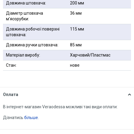
Довжина штовхача:
200 мм
Діаметр штовхача
36 мм
м'ясорубки:
Довжина робочої поверхні
115 мм
штовхача:
Довжина ручки штовхача:
85 мм
Матеріал виробу:
Харчовий/Пластмас
Стан:
нове
Оплата
В інтернет-магазин Veraodessa можливі такі види оплати:
Дізнатись
більше.