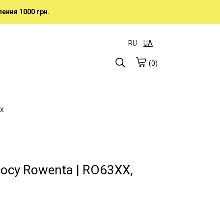
ення 1000 грн.
RU
UA
(0)
XX
осу Rowenta | RO63XX,