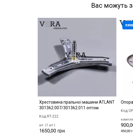
Вас можуть з
new
Хрестовина пральної машини ATLANT
Опора
301362.007/301362.011 оптом
Код OP
Код RТ-222
комплек
900,0
шт. (1 шт.)
1650,00 грн.
450,00 г