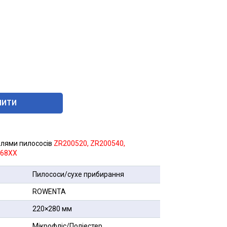
ПИТИ
елями пилососів
ZR200520, ZR200540,
O68XX
Пилососи/сухе прибирання
ROWENTA
220×280 мм
Мікрофліс/Поліестер