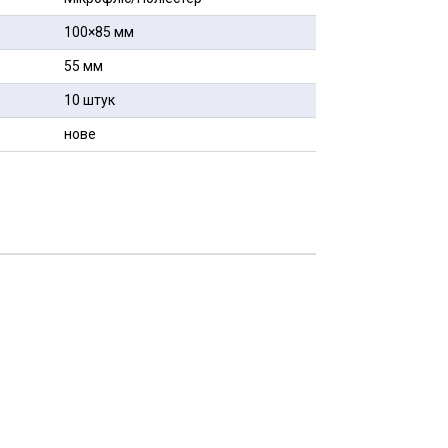
100×85 мм
55 мм
10 штук
нове