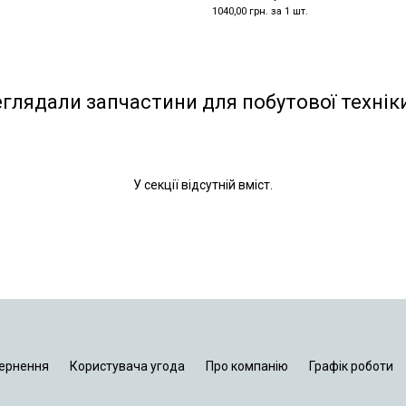
1040,00 грн. за 1 шт.
еглядали запчастини для побутової технік
У секції відсутній вміст.
ернення
Користувача угода
Про компанію
Графік роботи