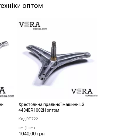
техніки оптом
ни
Хрестовина пральної машини LG
4434ER1002H оптом
Код RT-722
шт. (1 шт.)
1040,00 грн.