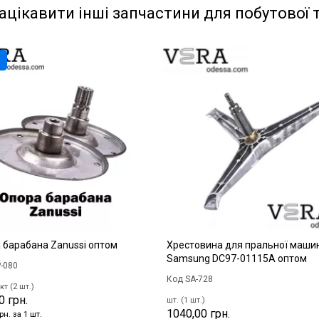
ацікавити інші запчастини для побутової 
 барабана Zanussi оптом
Хрестовина для пральної маши
Samsung DC97-01115A оптом
-080
Код SA-728
т (2 шт.)
0 грн.
шт. (1 шт.)
1040,00 грн.
рн. за 1 шт.