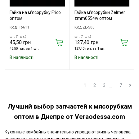
Гайка на м'ясорубку Frico
Гайка м'ясорубки Zelmer
оптом
zmm0554w оптом
Код FR-611
Код ZE-500
шт. (1 шт.)
шт. (1 шт.)
45,50 грн.
127,40 грн.
45,50 грн. за 1 шт.
127,40 грн. за 1 шт.
В наявності
В наявності
1
2
3
7
...
Лучший выбор запчастей к мясорубкам
оптом в Днепре от Veraodessa.com
Кухонные комбайны значительно упрощают жизнь человека,
позволяют даже в домашних условиях готовить сложные