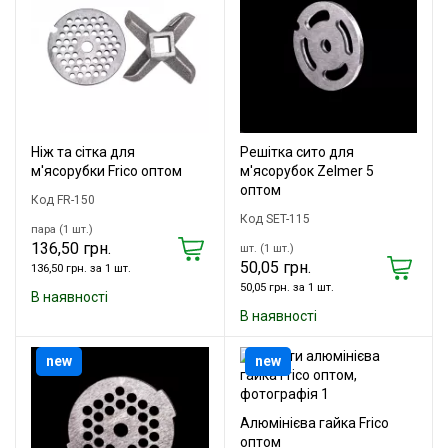
Ніж та сітка для
Решітка сито для
м'ясорубки Frico оптом
м'ясорубок Zelmer 5
оптом
Код FR-150
Код SET-115
пара (1 шт.)
136,50 грн.
шт. (1 шт.)
50,05 грн.
136,50 грн. за 1 шт.
50,05 грн. за 1 шт.
В наявності
В наявності
new
new
Алюмінієва гайка Frico
оптом