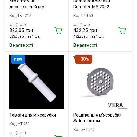
№8 оптом на
Domotec Комбайн
двосторонній ніж
Domotec MS 2052
Код TB - 217
Код DT-150
шт. (1 шт.)
шт. (1 шт.)
323,05 грн.
432,25 грн.
323,05 грн. за 1 шт.
432,25 грн. за 1 шт.
В наявності
В наявності
new
- 30%
Товкач для м'ясорубки
Решітка для м'ясорубки
Saturn оптом
Код MT-050
Код SET-540
шт. (1 шт.)