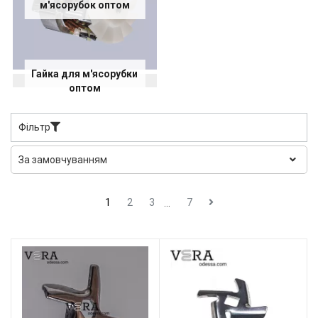
м'ясорубок оптом
Гайка для м'ясорубки
оптом
Фільтр
1
2
3
7
...