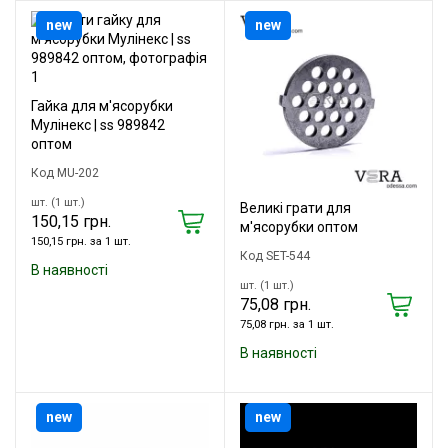
new
new
Гайка для м'ясорубки
Мулінекс | ss 989842
оптом
Код MU-202
шт. (1 шт.)
Великі грати для
150,15 грн.
м'ясорубки оптом
150,15 грн. за 1 шт.
Код SET-544
В наявності
шт. (1 шт.)
75,08 грн.
75,08 грн. за 1 шт.
В наявності
new
new