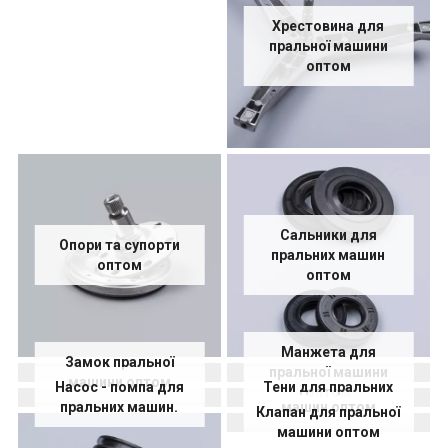
Хрестовина для
пральної машини
оптом
Сальники для
Опори та супорти
пральних машин
оптом
оптом
Манжета для
Замок пральної
пральної машини
машини оптом
Насос - помпа для
Тени для пральних
оптом
пральних машин.
машин оптом
Клапан для пральної
машини оптом