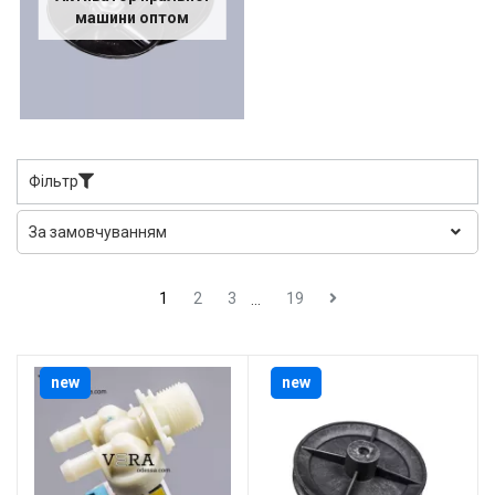
машини оптом
Фільтр
1
2
3
19
...
new
new