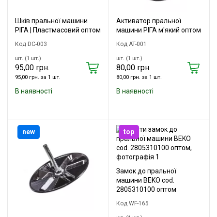
Шків пральної машини
Активатор пральної
РІГА | Пластмасовий оптом
машини РІГА м'який оптом
Код DC-003
Код AT-001
шт. (1 шт.)
шт. (1 шт.)
95,00 грн.
80,00 грн.
95,00 грн. за 1 шт.
80,00 грн. за 1 шт.
В наявності
В наявності
new
top
Замок до пральної
машини BEKO cod.
2805310100 оптом
Код WF-165