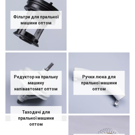
Фільтри для пральної
машини оптом
Редуктор на пральну
Ручки люка для
машину
пральної машини
напівавтомат оптом
оптом
Таходачі для
пральної машини
оптом