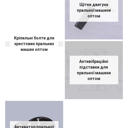
Щітки двигуна
пральної машини
оптом
Кріпильні болти для
хрестовин пральних
машин оптом
Антивібраційні
підставки для
пральної машини
оптом
Активатор пральної