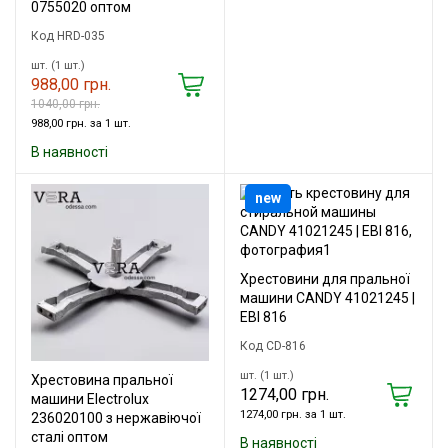
0755020 оптом
Код HRD-035
шт. (1 шт.)
988,00 грн.
1040,00 грн.
988,00 грн. за 1 шт.
В наявності
new
Хрестовини для пральної
машини CANDY 41021245 |
EBI 816
Код CD-816
шт. (1 шт.)
Хрестовина пральної
1274,00 грн.
машини Electrolux
1274,00 грн. за 1 шт.
236020100 з нержавіючої
сталі оптом
В наявності