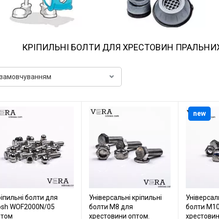
КРІПИЛЬНІ БОЛТИ ДЛЯ ХРЕСТОВИН ПРАЛЬНИ
new
іпильні болти для
Універсальні кріпильні
Універсаль
osh WOF2000N/05
болти М8 для
болти М10
птом
хрестовини оптом.
хрестовин