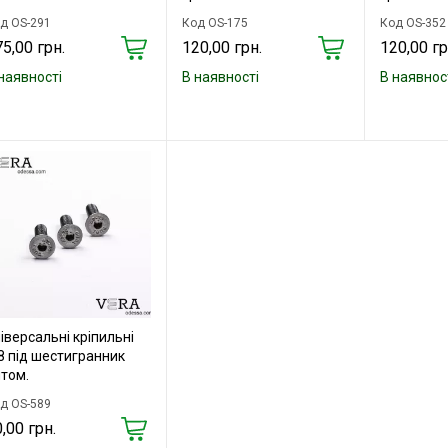
д OS-291
Код OS-175
Код OS-352
5,00 грн.
120,00 грн.
120,00 гр
наявності
В наявності
В наявнос
іверсальні кріпильні
 під шестигранник
том.
д OS-589
,00 грн.