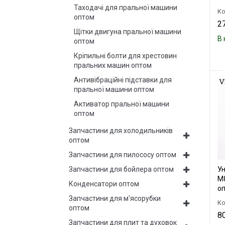
Таходачі для пральної машини
Ко
оптом
27
Щітки двигуна пральної машини
В 
оптом
Кріпильні болти для хрестовин
пральних машин оптом
Антивібраційні підставки для
пральної машини оптом
Активатор пральної машини
оптом
Запчастини для холодильників
оптом
Запчастини для пилососу оптом
Ун
Запчастини для бойлера оптом
М8
Конденсатори оптом
оп
Запчастини для м'ясорубки
Ко
оптом
80
Запчастини для плит та духовок