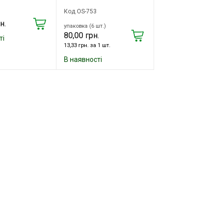
Код OS-753
н.
упаковка (6 шт.)
80,00 грн.
ті
13,33 грн. за 1 шт.
В наявності