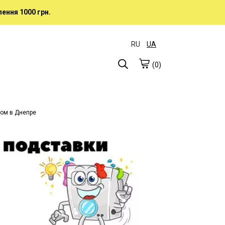
ення 1000 грн.
RU
UA
(0)
том в Днепре