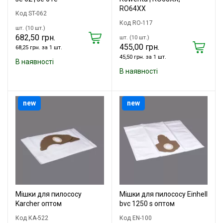
RO64XX
Код ST-062
Код RO-117
шт. (10 шт.)
682,50 грн.
шт. (10 шт.)
455,00 грн.
68,25 грн. за 1 шт.
45,50 грн. за 1 шт.
В наявності
В наявності
new
new
Мішки для пилососу
Мішки для пилососу Einhell
Karcher оптом
bvc 1250 s оптом
Код КА-522
Код EN-100