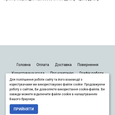
Головна
Оплата
Доставка
Повернення
Користувача угода
Про компанію
Графік роботи
Для поліпшення роботи сайту та його взаємодії з
Київ
Дніпро
Запоріжжя
Львів
користувачами ми використовуємо файли cookie. Продовжуючи
роботу з сайтом, Ви дозволяєте використання cookie-файлів. Ви
завжди можете відключити файли cookie в налаштуваннях
+380678833929
Вашого браузера.
ПРИЙНЯТИ