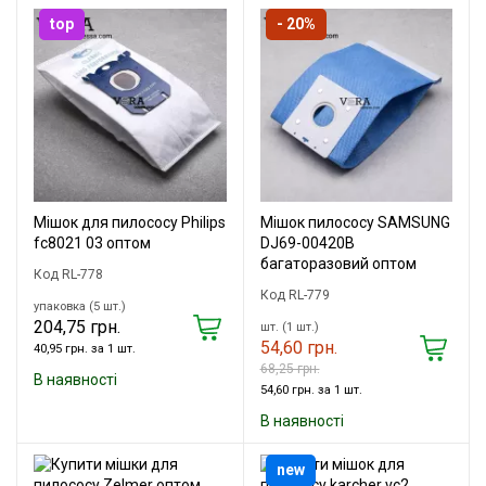
top
- 20%
Мішок для пилососу Philips
Мішок пилососу SAMSUNG
fc8021 03 оптом
DJ69-00420B
багаторазовий оптом
Код RL-778
Код RL-779
упаковка (5 шт.)
204,75 грн.
шт. (1 шт.)
54,60 грн.
40,95 грн. за 1 шт.
68,25 грн.
В наявності
54,60 грн. за 1 шт.
В наявності
new