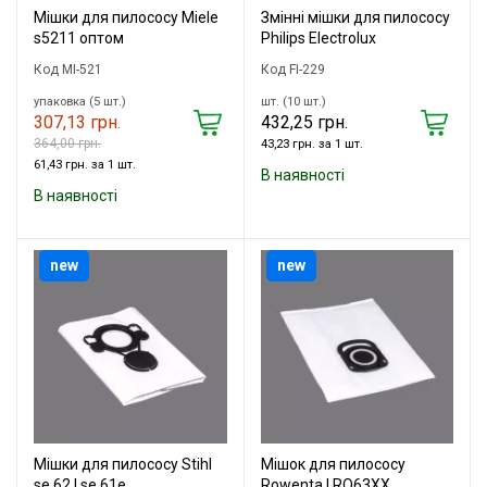
Мішки для пилососу Miele
Змінні мішки для пилососу
s5211 оптом
Philips Electrolux
Код MI-521
Код FI-229
упаковка (5 шт.)
шт. (10 шт.)
307,13 грн.
432,25 грн.
364,00 грн.
43,23 грн. за 1 шт.
61,43 грн. за 1 шт.
В наявності
В наявності
new
new
Мішки для пилососу Stihl
Мішок для пилососу
se 62 | se 61e
Rowenta | RO63XX,