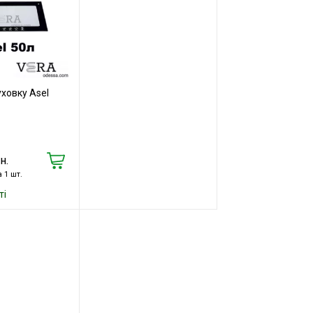
уховку Asel
н.
а 1 шт.
ті