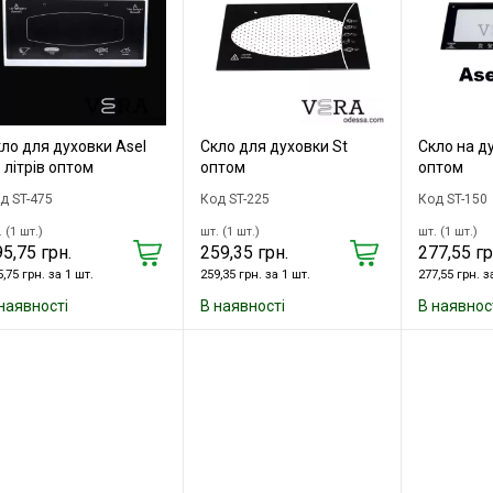
ло для духовки Asel
Скло для духовки St
Скло на д
 літрів оптом
оптом
оптом
д ST-475
Код ST-225
Код ST-150
 (1 шт.)
шт. (1 шт.)
шт. (1 шт.)
5,75 грн.
259,35 грн.
277,55 гр
,75 грн. за 1 шт.
259,35 грн. за 1 шт.
277,55 грн. з
наявності
В наявності
В наявнос