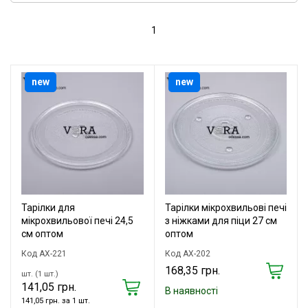
1
new
new
Тарілки для
Тарілки мікрохвильові печі
мікрохвильової печі 24,5
з ніжками для піци 27 см
см оптом
оптом
Код AX-221
Код АХ-202
168,35 грн.
шт. (1 шт.)
141,05 грн.
В наявності
141,05 грн. за 1 шт.