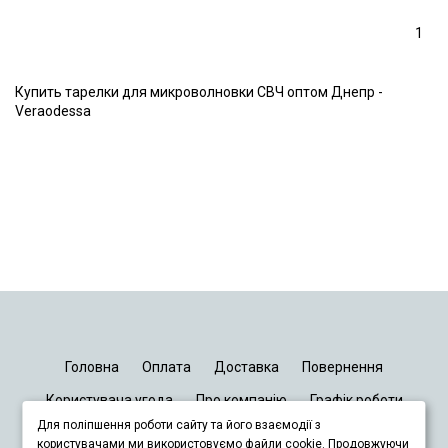
1
Купить тарелки для микроволновки СВЧ оптом Днепр -
Veraodessa
Головна
Оплата
Доставка
Повернення
Користувача угода
Про компанію
Графік роботи
Для поліпшення роботи сайту та його взаємодії з
Київ
Дніпро
Запоріжжя
Львів
користувачами ми використовуємо файли cookie. Продовжуючи