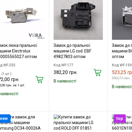
мок люка пральної
Замок до пральної
Замок до 
шини Electrolux
машини LG cod. EBF
машини B
40005565027 оптом
49827803 оптом
оптом
д WF-255
Код WF-177
Код WF-159
382,20 грн.
523,25 гр
 (1 шт.)
583,77 грн.
2,00 грн.
В наявності
,00 грн. за 1 шт.
В наявнос
наявності
new
top