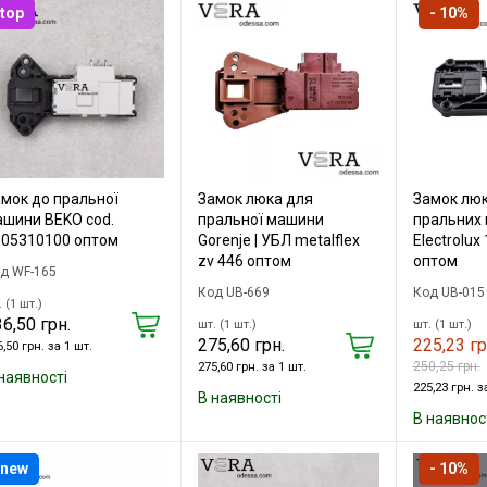
top
- 10%
мок до пральної
Замок люка для
Замок люк
шини BEKO cod.
пральної машини
пральних 
805310100 оптом
Gorenje | УБЛ metalflex
Electrolu
zv 446 оптом
оптом
д WF-165
Код UB-669
Код UB-015
 (1 шт.)
6,50 грн.
шт. (1 шт.)
шт. (1 шт.)
275,60 грн.
225,23 гр
,50 грн. за 1 шт.
250,25 грн.
275,60 грн. за 1 шт.
наявності
225,23 грн. з
В наявності
В наявнос
new
- 10%