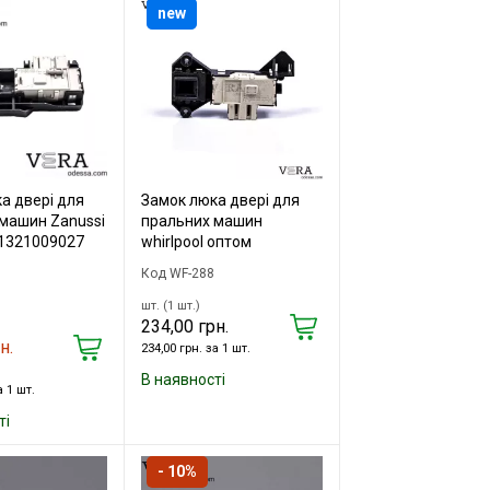
new
а двері для
Замок люка двері для
машин Zanussi
пральних машин
x 1321009027
whirlpool оптом
Код WF-288
шт. (1 шт.)
234,00 грн.
н.
234,00 грн. за 1 шт.
В наявності
а 1 шт.
ті
- 10%