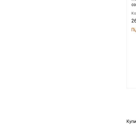
co
Ко
26
Пі
Купи