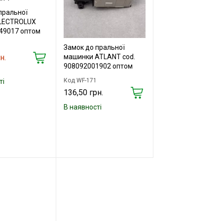
пральної
LECTROLUX
49017 оптом
Замок до пральної
н.
машинки ATLANT cod.
908092001902 оптом
Код WF-171
ті
136,50 грн.
В наявності