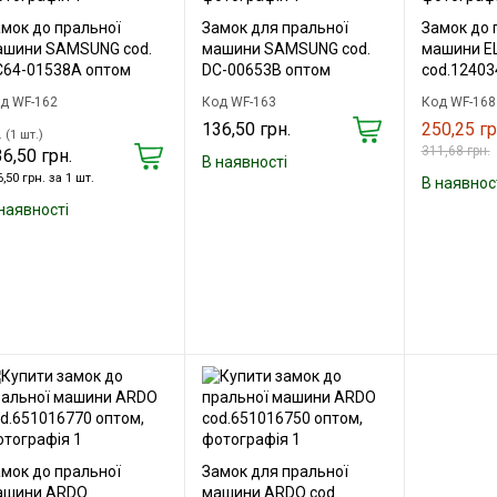
мок до пральної
Замок для пральної
Замок до 
ашини SAMSUNG cod.
машини SAMSUNG cod.
машини E
C64-01538A оптом
DC-00653B оптом
cod.12403
д WF-162
Код WF-163
Код WF-168
136,50 грн.
250,25 гр
 (1 шт.)
311,68 грн.
6,50 грн.
В наявності
,50 грн. за 1 шт.
В наявнос
наявності
мок до пральної
Замок для пральної
ашини ARDO
машини ARDO cod.