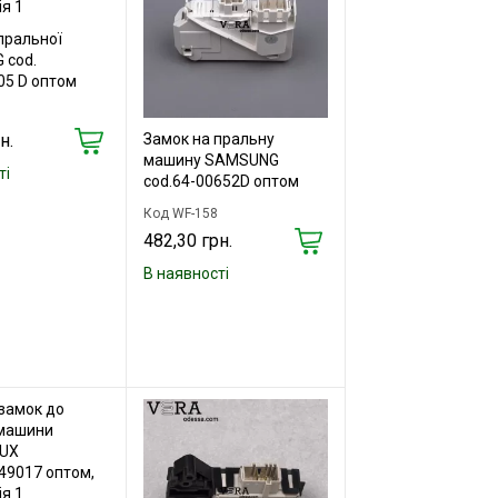
пральної
 cod.
5 D оптом
н.
Замок на пральну
машину SAMSUNG
ті
cod.64-00652D оптом
Код WF-158
482,30 грн.
В наявності