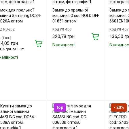
мок для пральної
Замок до пральної
Замок до 
ашини Samsung DC34-
машини LG cod.ROLD DFF
машини LG
0026A оптом
01851 оптом
6601EN100
д RU-252
Код WF-153
Код WF-157
320,78 грн.
136,50 гр
 (1 шт.)
4,05 грн.
В наявності
В наявнос
,05 грн. за 1 шт.
наявності
top
- 20%