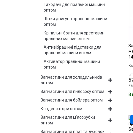
Таходачі для пральної машини
оптом
Щітки двигуна пральної машини
оптом
Кріпильні болти для хрестовин
пральних машин оптом
За
Антивібраційні підставки для
ма
пральної машини оптом
1
Активатор пральної машини
Ко
оптом
шт.
Запчастини для холодильників
57
оптом
572
Запчастини для пилососу оптом
В 
Запчастини для бойлера оптом
Конденсатори оптом
Запчастини для м'ясорубки
оптом
Запчастини для плит та духовок