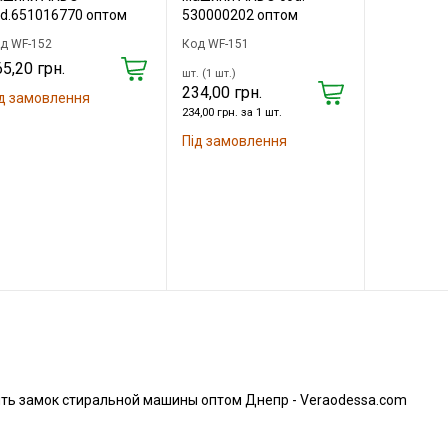
d.651016770 оптом
530000202 оптом
д WF-152
Код WF-151
5,20 грн.
шт. (1 шт.)
234,00 грн.
д замовлення
234,00 грн. за 1 шт.
Під замовлення
ть замок стиральной машины оптом Днепр - Veraodessa.com