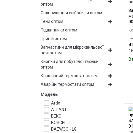
оптом
За
Сальники для хлібопічки оптом
м
Тени оптом
0
Підшипники оптом
Ко
Припій оптом
шт.
41
Запчастини для мікрохвильової
414
печі оптом
В 
Кнопки для побутової техніки
оптом
Капілярний термостат оптом
Аварійні термостати оптом
Модель
Ardo
ATLANT
BEKO
BOSCH
DAEWOO - LG