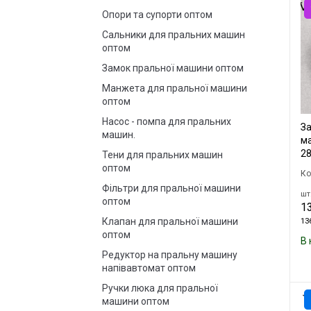
Опори та супорти оптом
Сальники для пральних машин
оптом
Замок пральної машини оптом
Манжета для пральної машини
оптом
Насос - помпа для пральних
За
машин.
ма
2
Тени для пральних машин
оптом
Ко
Фільтри для пральної машини
шт.
оптом
13
Клапан для пральної машини
136
оптом
В 
Редуктор на пральну машину
напівавтомат оптом
Ручки люка для пральної
машини оптом