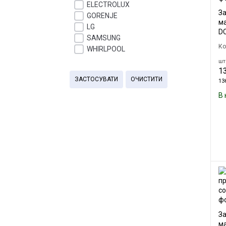
ELECTROLUX
За
GORENJE
м
LG
D
SAMSUNG
Ко
WHIRLPOOL
шт.
13
ЗАСТОСУВАТИ
ОЧИСТИТИ
136
В 
За
м