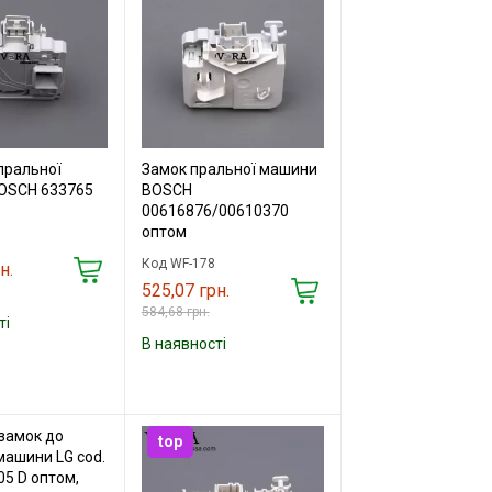
пральної
Замок пральної машини
OSCH 633765
BOSCH
00616876/00610370
оптом
Код WF-178
н.
525,07 грн.
584,68 грн.
ті
В наявності
top